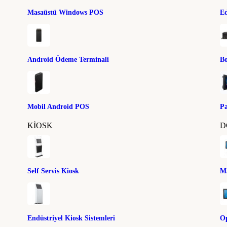
Masaüstü Windows POS
Ed
Android Ödeme Terminali
B
Mobil Android POS
P
KIOSK
D
Self Servis Kiosk
M
Endüstriyel Kiosk Sistemleri
O