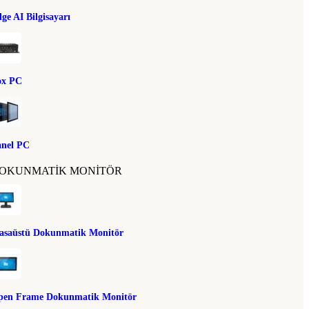
ge AI Bilgisayarı
ox PC
anel PC
OKUNMATIK MONITÖR
asaüstü Dokunmatik Monitör
pen Frame Dokunmatik Monitör