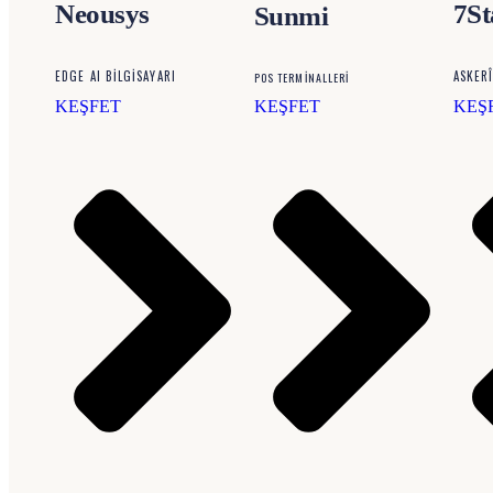
Neousys
7S
Sunmi
EDGE AI BİLGİSAYARI
ASKERÎ
POS TERMİNALLERİ
KEŞFET
KEŞFET
KEŞ