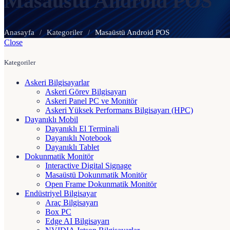
Masaüstü Android POS
Anasayfa
/
Kategoriler
/
Masaüstü Android POS
Close
Kategoriler
Askeri Bilgisayarlar
Askeri Görev Bilgisayarı
Askeri Panel PC ve Monitör
Askeri Yüksek Performans Bilgisayarı (HPC)
Dayanıklı Mobil
Dayanıklı El Terminali
Dayanıklı Notebook
Dayanıklı Tablet
Dokunmatik Monitör
Interactive Digital Signage
Masaüstü Dokunmatik Monitör
Open Frame Dokunmatik Monitör
Endüstriyel Bilgisayar
Araç Bilgisayarı
Box PC
Edge AI Bilgisayarı