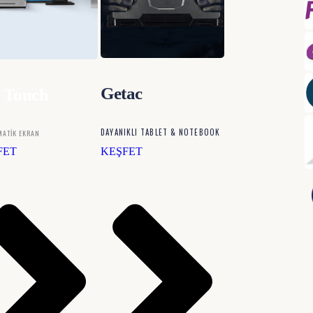
Getac
 Touch
DAYANIKLI TABLET & NOTEBOOK
ATİK EKRAN
FET
KEŞFET