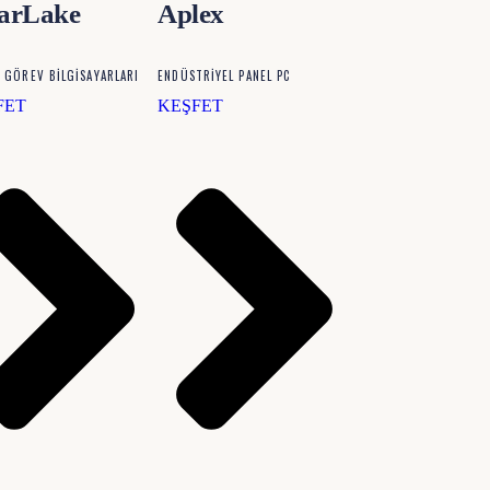
tarLake
Aplex
 GÖREV BILGISAYARLARI
ENDÜSTRIYEL PANEL PC
FET
KEŞFET