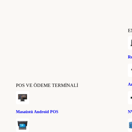
E
Ru
Ar
POS VE ÖDEME TERMINALI
Masaüstü Android POS
NV