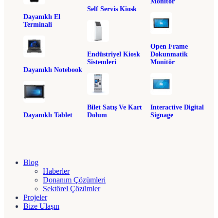
Monitör
Self Servis Kiosk
Dayanıklı El
Terminali
Open Frame
Endüstriyel Kiosk
Dokunmatik
Sistemleri
Monitör
Dayanıklı Notebook
Bilet Satış Ve Kart
Interactive Digital
Dayanıklı Tablet
Dolum
Signage
Blog
Haberler
Donanım Çözümleri
Sektörel Çözümler
Projeler
Bize Ulaşın