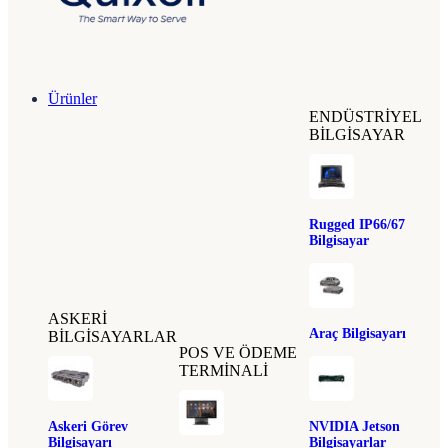
Ürünler
ENDÜSTRIYEL
BILGISAYAR
Rugged IP66/67
Bilgisayar
ASKERI
Araç Bilgisayarı
BILGISAYARLAR
POS VE ÖDEME
TERMINALI
Askeri Görev
NVIDIA Jetson
Bilgisayarı
Bilgisayarlar