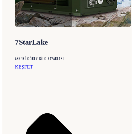
7StarLake
ASKERÎ GÖREV BILGISAYARLARI
KEŞFET