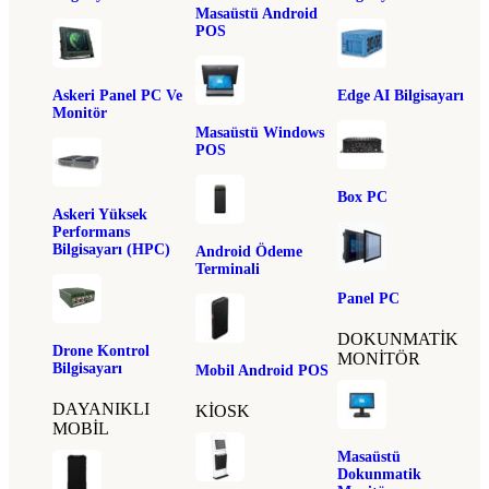
Masaüstü Android
POS
Askeri Panel PC Ve
Edge AI Bilgisayarı
Monitör
Masaüstü Windows
POS
Box PC
Askeri Yüksek
Performans
Bilgisayarı (HPC)
Android Ödeme
Terminali
Panel PC
DOKUNMATIK
Drone Kontrol
MONITÖR
Bilgisayarı
Mobil Android POS
DAYANIKLI
KIOSK
MOBIL
Masaüstü
Dokunmatik